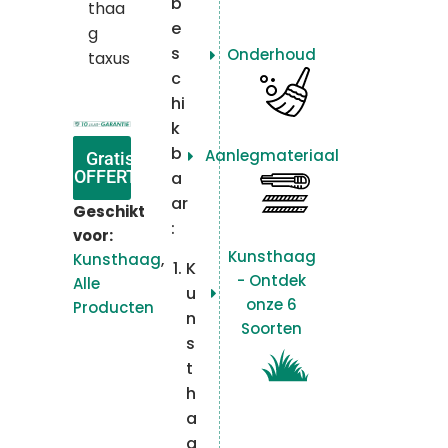
b
thaa
e
g
s
Onderhoud
taxus
c
hi
k
b
Aanlegmateriaal
Nu
Gratis
bellen!
OFFERTE
a
ar
Geschikt
:
voor:
Kunsthaag
Kunsthaag
,
K
- Ontdek
Alle
u
onze 6
Producten
n
Soorten
s
t
h
a
a