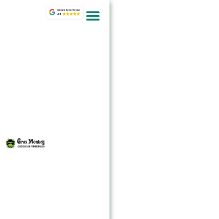
Genkersteenweg
313b - 3500
Hasselt
Ma - Za: Enkel op
afspraak