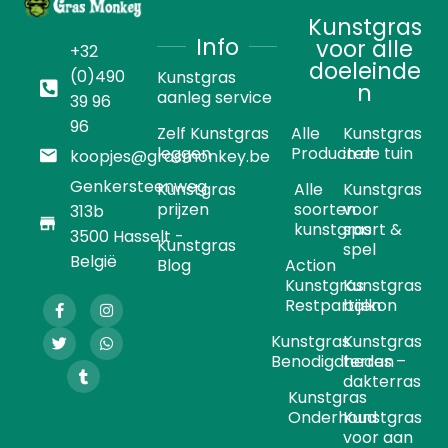
Kunstgras
Info
voor alle
+32
doeleinde
(0)490
Kunstgras
n
aanleg service
39 96
96
Zelf Kunstgras
Alle
Kunstgras
leggen
Producten
in de tuin
koopjes@grasmonkey.be
Genkersteenweg
Kunstgras
Alle
Kunstgras
prijzen
soorten
voor
313b
kunstgras
sport &
3500 Hasselt -
Kunstgras
spel
België
Blog
Action
Kunstgras
Kunstgras
Restpartijen
balkon
Kunstgras
Kunstgras
Benodigdheden
terras –
dakterras
Kunstgras
Onderhoud
Kunstgras
voor aan