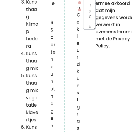
Kuns
ie
ermee akkoord
↪
thaa
.
dat mijn
G
g
gegevens word
e
6
klimo
verwerkt in
k
S
p
overeenstemm
l
o
hede
met de Privacy
e
or
ra
Policy.
u
te
Kuns
r
n
thaa
d
k
g mix
k
u
Kuns
u
n
thaa
n
st
g mix
s
h
vege
t
a
tatie
g
g
klave
r
e
rtjes
a
n
Kuns
s